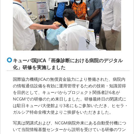
キューバ国JICA「画像診断における病院のデジタル
化」研修を実施しました
国際協力機構JICAの無償資金協力により整備された、病院内
の情報通信設備を有効に運用管理するための技術・知識習得
を目的として、キューバからプロジェクト関係者計6名が
NCGMでの研修のため来日しました。研修最終日の閉講式に
は駐日キューバ大使館より3名にもご参加いただき、ヒセラ・
ガルシア特命全権大使よりご挨拶をいただきました。
写真は閉講式および、NCGM病院外来にある自動受付機につ
いて当院情報基盤センターから説明を受けている研修のワン