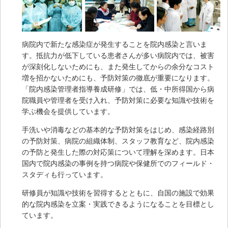
病院内で新たな感染症が発生することを院内感染と言いま
す。抵抗力が低下している患者さんが多い病院内では、被害
が深刻化しないためにも、また発生してからの余分なコスト
増を招かないためにも、予防対策の徹底が重要になります。
「院内感染管理者指導養成研修」では、低・中所得国から病
院職員や管理者を受け入れ、予防対策に必要な知識や技術を
学ぶ機会を提供しています。
手洗いや消毒などの基本的な予防対策をはじめ、感染経路別
の予防対策、病院の組織体制、スタッフ教育など、院内感染
の予防と発生した際の対応策について理解を深めます。日本
国内で院内感染の事例を持つ病院や保健所でのフィールド・
スタディも行っています。
研修員が知識や技術を習得するとともに、自国の施設で効果
的な院内感染を立案・実践できるようになることを目標とし
ています。