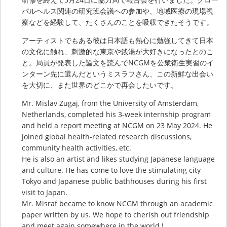
バルヘルス関連の研究班会議への参加や、地域医療の現場視
察などを経験して、たくさんのことを吸収できたそうです。
アーティストでもある彼は日本語も熱心に勉強してきて日本
の文化に触れ、刺激的な東京や銭湯が大好きになったとのこ
と。局員が発表した論文を読んでNCGMを公衆衛生実習のイ
ンターン先に選んだというミスラフさん、この新鮮な出会い
を大切に、また世界のどこかで再会したいです。
Mr. Mislav Zugaj, from the University of Amsterdam,
Netherlands, completed his 3-week internship program
and held a report meeting at NCGM on 23 May 2024. He
joined global health-related research discussions,
community health activities, etc.
He is also an artist and likes studying Japanese language
and culture. He has come to love the stimulating city
Tokyo and Japanese public bathhouses during his first
visit to Japan.
Mr. Misraf became to know NCGM through an academic
paper written by us. We hope to cherish out friendship
and meet again somewhere in the world !