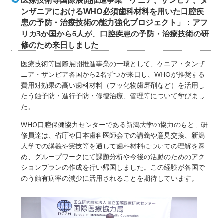
ンザニアにおけるWHO必須歯科材料を用いた口腔疾
患の予防・治療技術の能力強化プロジェクト」：アフ
リカ3か国から6人が、口腔疾患の予防・治療技術の研
修のため来日しました
医療技術等国際展開推進事業の一環として、ケニア・タンザ
ニア・ザンビア各国から2名ずつが来日し、WHOが推奨する
費用対効果の高い歯科材料（フッ化物歯磨剤など）を活用し
たう蝕予防・進行予防・修復治療、管理等について学びまし
た。
WHO口腔保健協力センターである新潟大学の協力のもと、研
修員達は、省庁や日本歯科医師会での講義や意見交換、新潟
大学での講義や実技等を通して歯科材料についての理解を深
め、グループワークにて課題分析や今後の活動のためのアク
ションプランの作成を行い帰国しました。この経験が各国で
のう蝕有病率の減少に活用されることを期待しています。