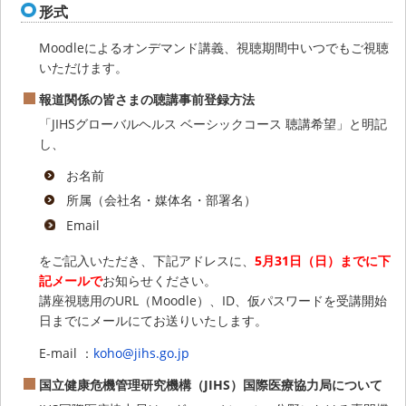
形式
Moodleによるオンデマンド講義、視聴期間中いつでもご視聴
いただけます。
報道関係の皆さまの聴講事前登録方法
「JIHSグローバルヘルス ベーシックコース 聴講希望」と明記
し、
お名前
所属（会社名・媒体名・部署名）
Email
をご記入いただき、下記アドレスに、
5月31日（日）までに下
記メールで
お知らせください。
講座視聴用のURL（Moodle）、ID、仮パスワードを受講開始
日までにメールにてお送りいたします。
E-mail ：
koho@jihs.go.jp
国立健康危機管理研究機構（JIHS）国際医療協力局について