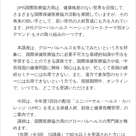
JIHS国際医療協力局は、健康格差のない世界を目指して、
さまざまな国際保健医療協力活動を展開していますが、その
将来の担い手として、若い世代の人材育成にも力を入れてい
ます。JIHSグローバルヘルス ベーシックコース-テーマ別オン
デマンド-もその取り組みの一つです。
本講座は、グローバルヘルスを学んでみたいという方を対
象に、国際保健医療協力に必要不可欠な基礎的知識や手法を
学習することのできる講座です。国際保健医療協力や低・中
所得国の健康問題に興味・関心はあるが、忙しくて長期の継
続セミナーには出席できない、また、遠方で参加型のセミナ
ーには出席できないという方でも、視聴期間中、オンライン
で、いつでも、どこでも受講いただけます。
今回は、今年度1回目の配信「ユニバーサル・ヘルス・カバ
レッジ（UHC）を支える保健人材、財政と健康危機管理」の
ご案内です。
講師は、国際医療協力局のグローバルヘルスの専門家が務
めます。
1年間（全3回、10講義）で80％以上を受講された方には、