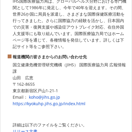
IHS国際医療協力局は、グローバルヘルス分野における専門機
関として1986年に発足し、今年で40年を迎えます。その間、
世界26か国に局員を派遣し、さまざまな国際保健医療活動を
行ってきました。さらに国際協力の経験を活かし、日本国内
での災害・復興支援や感染症アウトブレイク対応、在住外国
人支援等にも取り組んでいます。国際医療協力局ではホーム
ページ等を通じて、各種情報を発信しています。詳しくは下
記サイト等をご参照下さい。
報道機関の皆さまからのお問い合わせ先
国立健康危機管理研究機構（JIHS） 国際医療協力局 広報情報
課
山田 広恵
〒162-8655
東京都新宿区戸山1-21-1
Email：
koho@jihs.go.jp
https://kyokuhp.jihs.go.jp/index.html
詳細は以下のファイルをご覧ください。
リリース文書