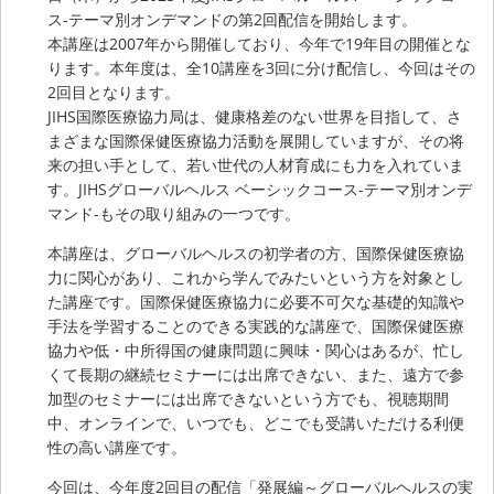
ス-テーマ別オンデマンドの第2回配信を開始します。
本講座は2007年から開催しており、今年で19年目の開催とな
ります。本年度は、全10講座を3回に分け配信し、今回はその
2回目となります。
JIHS国際医療協力局は、健康格差のない世界を目指して、さ
まざまな国際保健医療協力活動を展開していますが、その将
来の担い手として、若い世代の人材育成にも力を入れていま
す。JIHSグローバルヘルス ベーシックコース-テーマ別オンデ
マンド-もその取り組みの一つです。
本講座は、グローバルヘルスの初学者の方、国際保健医療協
力に関心があり、これから学んでみたいという方を対象とし
た講座です。国際保健医療協力に必要不可欠な基礎的知識や
手法を学習することのできる実践的な講座で、国際保健医療
協力や低・中所得国の健康問題に興味・関心はあるが、忙し
くて長期の継続セミナーには出席できない、また、遠方で参
加型のセミナーには出席できないという方でも、視聴期間
中、オンラインで、いつでも、どこでも受講いただける利便
性の高い講座です。
今回は、今年度2回目の配信「発展編～グローバルヘルスの実