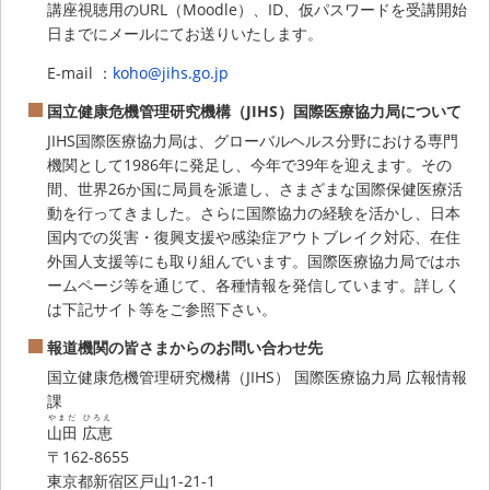
講座視聴用のURL（Moodle）、ID、仮パスワードを受講開始
日までにメールにてお送りいたします。
E-mail ：
koho@jihs.go.jp
国立健康危機管理研究機構（JIHS）国際医療協力局について
JIHS国際医療協力局は、グローバルヘルス分野における専門
機関として1986年に発足し、今年で39年を迎えます。その
間、世界26か国に局員を派遣し、さまざまな国際保健医療活
動を行ってきました。さらに国際協力の経験を活かし、日本
国内での災害・復興支援や感染症アウトブレイク対応、在住
外国人支援等にも取り組んでいます。国際医療協力局ではホ
ームページ等を通じて、各種情報を発信しています。詳しく
は下記サイト等をご参照下さい。
報道機関の皆さまからのお問い合わせ先
国立健康危機管理研究機構（JIHS） 国際医療協力局 広報情報
課
やまだ
ひろえ
山田
広恵
〒162-8655
東京都新宿区戸山1-21-1