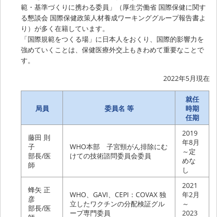
範・基準づくりに携わる委員」（厚生労働省 国際保健に関す
る懇談会 国際保健政策人材養成ワーキンググループ報告書よ
り）が多く在籍しています。
「国際規範をつくる場」に日本人をおくり、国際的影響力を
強めていくことは、保健医療外交上もきわめて重要なことで
す。
2022年5月現在
就任
局員
委員名 等
時期
任期
2019
藤田 則
年8月
子
WHO本部 子宮頸がん排除にむ
～定
部長/医
けての技術諮問委員会委員
めな
師
し
2021
蜂矢 正
WHO、GAVI、CEPI：COVAX 独
年2月
彦
立したワクチンの分配検証グル
～
部長/医
ープ専門委員
2023