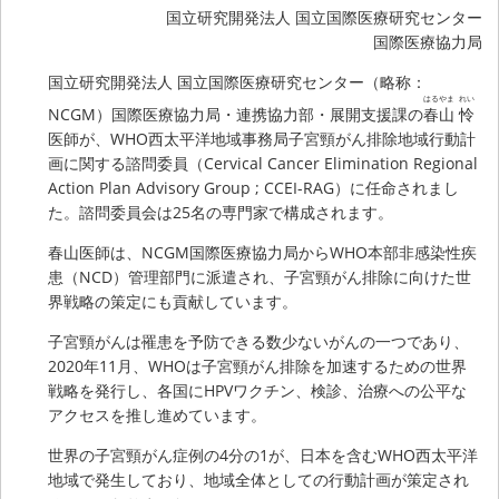
国立研究開発法人 国立国際医療研究センター
国際医療協力局
国立研究開発法人 国立国際医療研究センター（略称：
はるやま
れい
NCGM）国際医療協力局・連携協力部・展開支援課の
春山
怜
医師が、WHO西太平洋地域事務局子宮頸がん排除地域行動計
画に関する諮問委員（Cervical Cancer Elimination Regional
Action Plan Advisory Group ; CCEI-RAG）に任命されまし
た。諮問委員会は25名の専門家で構成されます。
春山医師は、NCGM国際医療協力局からWHO本部非感染性疾
患（NCD）管理部門に派遣され、子宮頸がん排除に向けた世
界戦略の策定にも貢献しています。
子宮頸がんは罹患を予防できる数少ないがんの一つであり、
2020年11月、WHOは子宮頸がん排除を加速するための世界
戦略を発行し、各国にHPVワクチン、検診、治療への公平な
アクセスを推し進めています。
世界の子宮頸がん症例の4分の1が、日本を含むWHO西太平洋
地域で発生しており、地域全体としての行動計画が策定され