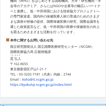
機関（WHO）をはじめとする国際機関、大学・研究機関・学
会等のアカデミア、さらにはNGOや企業等の幅広いパートナ
ーと連携し、低・中所得国における技術協力プロジェクトへ
の専門家派遣、国内外の保健医療人材の育成のためのさまざ
まな講座や研修の提供、国際保健医療の研究、国際会議等を
通じた政策提言など、低・中所得国の医療や保健衛生の向上
を図るためさまざまな活動を行っています。
本件に関するお問い合わせ先
国立研究開発法人 国立国際医療研究センター（NCGM）
国際医療協力局 広報情報課
こん
ひろと
昆
弘人
〒162-8655
東京都新宿区戸山1-21-1
TEL：03-3202-7181（代表）内線：2744
Email：
koho@it.ncgm.go.jp
https://kyokuhp.ncgm.go.jp/index.html