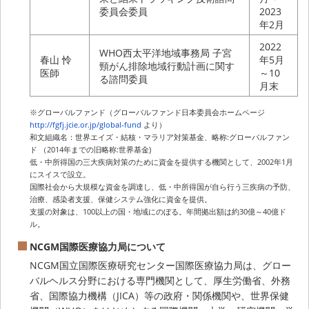
委員会委員
2023
年2月
2022
WHO西太平洋地域事務局 子宮
春山 怜
年5月
頸がん排除地域行動計画に関す
医師
～10
る諮問委員
月末
※グローバルファンド（グローバルファンド日本委員会ホームページ
http://fgfj.jcie.or.jp/global-fund
より）
和文組織名：世界エイズ・結核・マラリア対策基金、略称:グローバルファン
ド （2014年までの旧略称:世界基金)
低・中所得国の三大疾病対策のために資金を提供する機関として、2002年1月
にスイスで設立。
国際社会から大規模な資金を調達し、低・中所得国が自ら行う三疾病の予防、
治療、感染者支援、保健システム強化に資金を提供。
支援の対象は、100以上の国・地域にのぼる。年間拠出額は約30億～40億ド
ル。
NCGM国際医療協力局について
NCGM国立国際医療研究センター国際医療協力局は、グロー
バルヘルス分野における専門機関として、厚生労働省、外務
省、国際協力機構（JICA）等の政府・関係機関や、世界保健