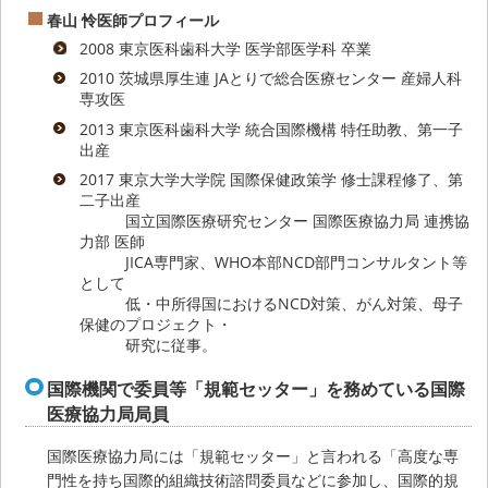
春山 怜医師プロフィール
2008 東京医科歯科大学 医学部医学科 卒業
2010 茨城県厚生連 JAとりで総合医療センター 産婦人科
専攻医
2013 東京医科歯科大学 統合国際機構 特任助教、第一子
出産
2017 東京大学大学院 国際保健政策学 修士課程修了、第
二子出産
国立国際医療研究センター 国際医療協力局 連携協
力部 医師
JICA専門家、WHO本部NCD部門コンサルタント等
として
低・中所得国におけるNCD対策、がん対策、母子
保健のプロジェクト・
研究に従事。
国際機関で委員等「規範セッター」を務めている国際
医療協力局局員
国際医療協力局には「規範セッター」と言われる「高度な専
門性を持ち国際的組織技術諮問委員などに参加し、国際的規