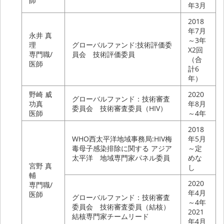
師
年3月
2018
年7月
永井 真
～3年
理
グローバルファンド:技術評価委
X2回
専門職/
員会 技術評価委員
（合
医師
計6
年）
野崎 威
2020
グローバルファンド：技術審査
功真
年8月
委員会 技術審査委員（HIV）
医師
～4年
2018
WHO西太平洋地域事務局:HIV梅
年5月
毒母子感染排除に関する アジア
～定
太平洋 地域専門家パネル委員
めな
宮野 真
し
輔
2020
専門職/
年4月
医師
グローバルファンド：技術審査
～4年
委員会 技術審査委員（結核）
2021
結核専門家チームリード
年4月