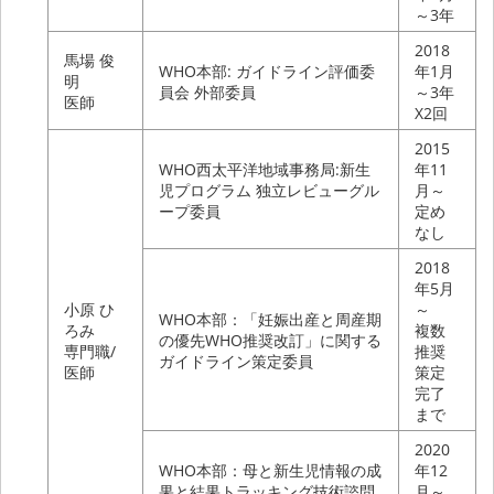
～3年
2018
馬場 俊
WHO本部: ガイドライン評価委
年1月
明
員会 外部委員
～3年
医師
X2回
2015
WHO西太平洋地域事務局:新生
年11
児プログラム 独立レビューグル
月～
ープ委員
定め
なし
2018
年5月
小原 ひ
～
WHO本部：「妊娠出産と周産期
ろみ
複数
の優先WHO推奨改訂」に関する
専門職/
推奨
ガイドライン策定委員
医師
策定
完了
まで
2020
WHO本部：母と新生児情報の成
年12
果と結果トラッキング技術諮問
月～